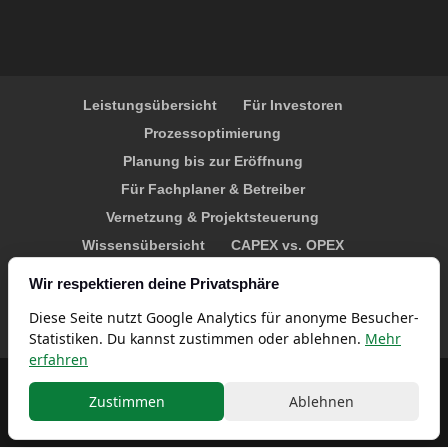
Leistungsübersicht
Für Investoren
Prozessoptimierung
Planung bis zur Eröffnung
Für Fachplaner & Betreiber
Vernetzung & Projektsteuerung
Wissensübersicht
CAPEX vs. OPEX
Erfolgsfaktoren
Erfolgreich gründen
Wir respektieren deine Privatsphäre
Über Christian Kolb
Referenzen
Kontakt
Diese Seite nutzt Google Analytics für anonyme Besucher-
Datenschutz
Impressum
Statistiken. Du kannst zustimmen oder ablehnen.
Mehr
erfahren
Designed by
Elegant Themes
| Powered by
Zustimmen
Ablehnen
WordPress